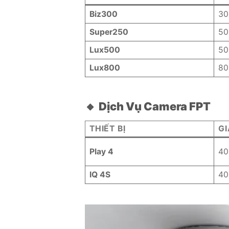
Biz300
30
Super250
50
Lux500
50
Lux800
80
🔸
Dịch Vụ Camera FPT
THIẾT BỊ
GI
Play 4
40
IQ 4S
40