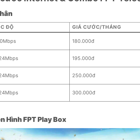
Nhân
ỐC ĐỘ
GIÁ CƯỚC/THÁNG
0Mbps
180.000đ
24Mbps
195.000đ
24Mbps
250.000đ
24Mbps
300.000đ
n Hình FPT Play Box