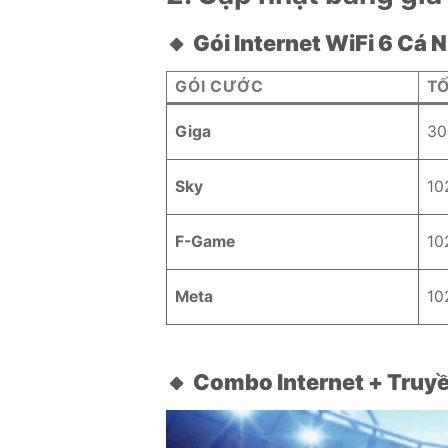
🔸
Gói Internet WiFi 6 Cá 
GÓI CƯỚC
T
Giga
30
Sky
10
F-Game
10
Meta
10
🔸
Combo Internet + Truyề