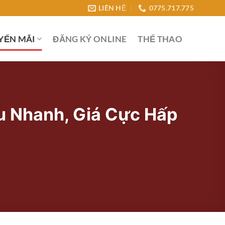
LIÊN HỆ
0775.717.775
YẾN MÃI
ĐĂNG KÝ ONLINE
THỂ THAO
êu Nhanh, Giá Cực Hấp