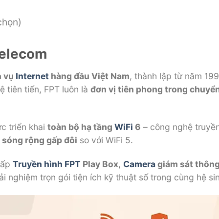
chọn)
 Telecom
h vụ
Internet
hàng đầu Việt Nam
, thành lập từ năm 19
 tiên tiến, FPT luôn là
đơn vị tiên phong trong chuyển
c triển khai
toàn bộ hạ tầng
WiFi
6
– công nghệ truyền
ủ sóng rộng gấp đôi
so với WiFi 5.
cấp
Truyền hình FPT
Play Box
,
Camera
giám sát thôn
ải nghiệm trọn gói tiện ích kỹ thuật số trong cùng hệ sin