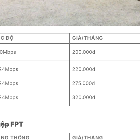
ỐC ĐỘ
GIÁ/THÁNG
0Mbps
200.000đ
24Mbps
220.000đ
24Mbps
275.000đ
24Mbps
320.000đ
iệp FPT
ĂNG THÔNG
GIÁ/THÁNG