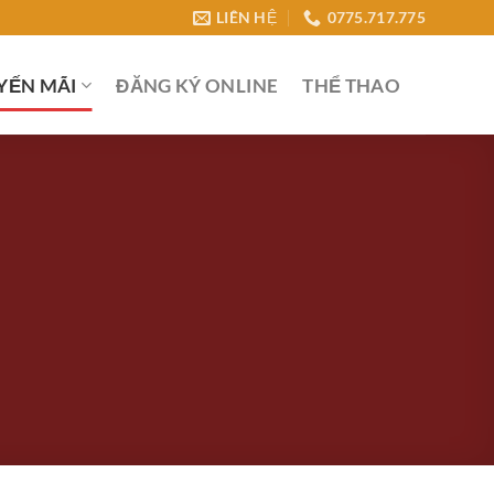
LIÊN HỆ
0775.717.775
YẾN MÃI
ĐĂNG KÝ ONLINE
THỂ THAO