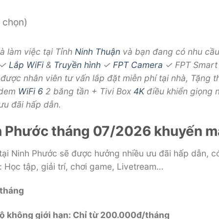
h chọn)
à làm việc tại Tỉnh
Ninh Thuận
và bạn đang có nhu cầu
✓
Lắp WiFi
&
Truyền hình
✓
FPT
Camera
✓ FPT Smart 
được nhân viên tư vấn lắp đặt miễn phí tại nhà, Tặng
modem
WiFi 6
2 băng tần + Tivi Box
4K
điều khiển giọng n
ưu đãi hấp dẫn.
h Phước tháng 07/2026 khuyến mã
ại Ninh Phước sẽ được hưởng nhiều ưu đãi hấp dẫn, có
 Học tập, giải trí, chơi game, Livetream…
/tháng
ộ không giới hạn: Chỉ từ 200.000đ/tháng