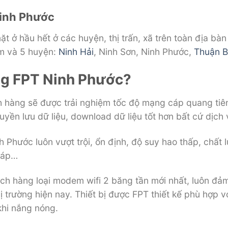
Ninh Phước
t ở hầu hết ở các huyện, thị trấn, xã trên toàn địa bà
m và 5 huyện:
Ninh Hải
, Ninh Sơn, Ninh Phước,
Thuận 
ạng FPT Ninh Phước?
 hàng sẽ được trải nghiệm tốc độ mạng cáp quang tiên
 truyền lưu dữ liệu, download dữ liệu tốt hơn bất cứ dị
h Phước luôn vượt trội, ổn định, độ suy hao thấp, chất l
 cáp…
ách hàng loại modem wifi 2 băng tần mới nhất, luôn đả
 trường hiện nay. Thiết bị được FPT thiết kế phù hợp vớ
 khi nắng nóng.