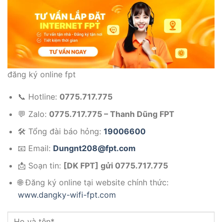
đăng ký online fpt
📞 Hotline:
0775.717.775
💬 Zalo:
0775.717.775 – Thanh Dũng FPT
🛠️ Tổng đài báo hỏng:
19006600
📧 Email:
Dungnt208@fpt.com
📩 Soạn tin:
[DK FPT] gửi 0775.717.775
🌐 Đăng ký online tại website chính thức:
www.dangky-wifi-fpt.com