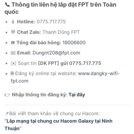
📞 Thông tin liên hệ lắp đặt FPT trên Toàn
quốc
📱
Hotline:
0775.717.775
💬
Chat Zalo:
Thanh Dũng FPT
☎️
Tổng đài báo hỏng:
19006600
📧
Email:
Dungnt208@fpt.com
✉️ Soạn tin
[DK FPT] gửi 0775.717.775
🌐 Đăng ký online tại website:
www.dangky-wifi-
fpt.com
👉
Nhập thông tin đăng ký:
Tại đây
📌Bài viết tham khảo về chung cư Hacom
:
“
Lắp mạng tại chung cư Hacom Galaxy tại Ninh
Thuận
”