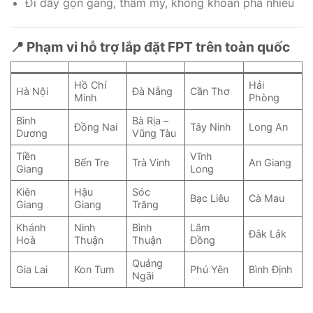
Đi dây gọn gàng, thẩm mỹ, không khoan phá nhiều
📍 Phạm vi hỗ trợ lắp đặt FPT trên toàn quốc
Hồ Chí
Hải
Hà Nội
Đà Nẵng
Cần Thơ
Minh
Phòng
Bình
Bà Rịa –
Đồng Nai
Tây Ninh
Long An
Dương
Vũng Tàu
Tiền
Vĩnh
Bến Tre
Trà Vinh
An Giang
Giang
Long
Kiên
Hậu
Sóc
Bạc Liêu
Cà Mau
Giang
Giang
Trăng
Khánh
Ninh
Bình
Lâm
Đắk Lắk
Hoà
Thuận
Thuận
Đồng
Quảng
Gia Lai
Kon Tum
Phú Yên
Bình Định
Ngãi