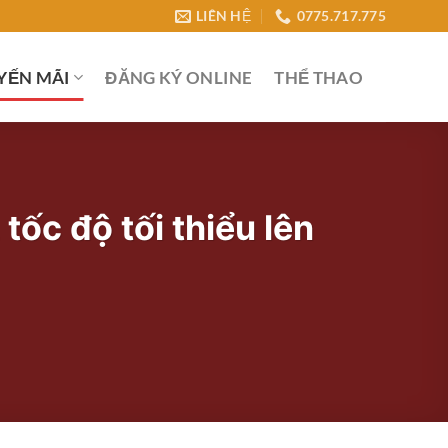
LIÊN HỆ
0775.717.775
YẾN MÃI
ĐĂNG KÝ ONLINE
THỂ THAO
ốc độ tối thiểu lên