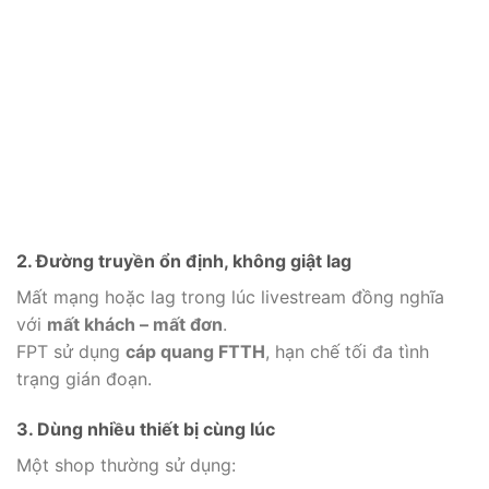
bps
bps
300
300
1024
300
Trang
Trang
Trang
Trang
Mbps
Mbps
Mbps
Mbps
bị
bị
bị
bị
Modem
Modem
Modem
Modem
Hỗ trợ
Hỗ trợ
Hỗ trợ
Hỗ trợ
WIFI 6
WIFI 6
WIFI 6
WIFI
6
kỹ
kỹ
kỹ
kỹ
thuật
thuật
thuật
thuật
Phù
Tích
Phù
Phù
24/7
24/7
24/7
24/7
hợp Hộ
hợp
hợp
hợp Cá
Gia
tính
Live
nhân,
đình,
năng
Stream
Hộ Gia
Đăng
Đăng
Đăng
Đăng
Quán
ULTRA
đình
ký
ký
ký
ký
cafe
FAST
2. Đường truyền ổn định, không giật lag
Mất mạng hoặc lag trong lúc livestream đồng nghĩa
với
mất khách – mất đơn
.
FPT sử dụng
cáp quang FTTH
, hạn chế tối đa tình
trạng gián đoạn.
3. Dùng nhiều thiết bị cùng lúc
Một shop thường sử dụng: