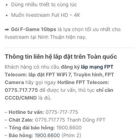
Dùng nhiều thiết bị cùng lúc
Muốn livestream Full HD – 4K
➡️
Gói F-Game 1Gbps
là lựa chọn tối ưu nhất cho
livestream tại Ninh Thuận hiện nay.
Thông tin liên hệ lắp đặt trên Toàn quốc
Khách hàng có nhu cầu
đăng ký
lắp mạng FPT
Telecom: lắp đặt FPT WiFi 7, Truyền hình, FPT
Camera
hãy gọi ngay
Hotline FPT Telecom:
0775.717.775
để được tư vấn, thủ tục
chỉ cần
CCCD/CMND
là đủ.
–
Hotline tư vấn:
0775-717-775
–
Chát Zalo:
0775.717.775 Thanh Dũng FPT
–
Tổng đài báo hỏng:
1900.6600
–
Báo hỏng:
1900.6600
(Phím 2)