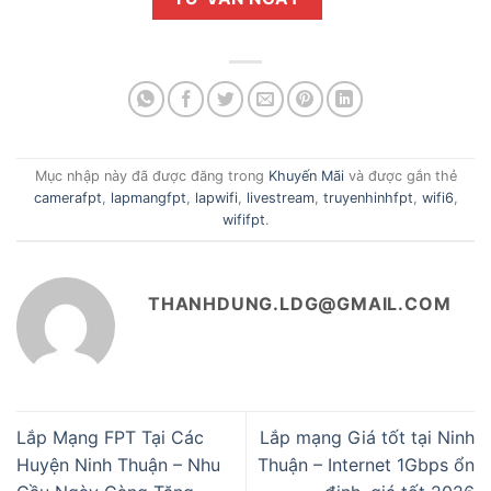
Mục nhập này đã được đăng trong
Khuyến Mãi
và được gắn thẻ
camerafpt
,
lapmangfpt
,
lapwifi
,
livestream
,
truyenhinhfpt
,
wifi6
,
wififpt
.
THANHDUNG.LDG@GMAIL.COM
Lắp Mạng FPT Tại Các
Lắp mạng Giá tốt tại Ninh
Huyện Ninh Thuận – Nhu
Thuận – Internet 1Gbps ổn