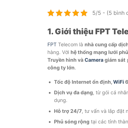
5/5 - (5 bình 
1. Giới thiệu FPT Te
FPT
Telecom là
nhà cung cấp dịch
hàng. Với
hệ thống mạng lưới ph
Truyền hình và
Camera
giám sát
p
công ty lớn
.
Tốc độ Internet ổn định,
WiFi
6
Dịch vụ đa dạng
, từ gói cá nh
dụng.
Hỗ trợ 24/7
, tư vấn và lắp đặ
Phủ sóng rộng
tại các tỉnh thà