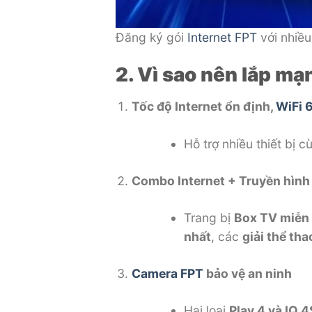
Đăng ký gói
Internet FPT
với nhiều
2. Vì sao nên lắp m
Tốc độ Internet ổn định,
WiFi 
Hỗ trợ nhiều thiết bị 
Combo Internet + Truyền hình
Trang bị
Box TV miễn 
nhất
, các
giải thể th
Camera FPT
bảo vệ an ninh
Hai loại
Play 4 và IQ 4