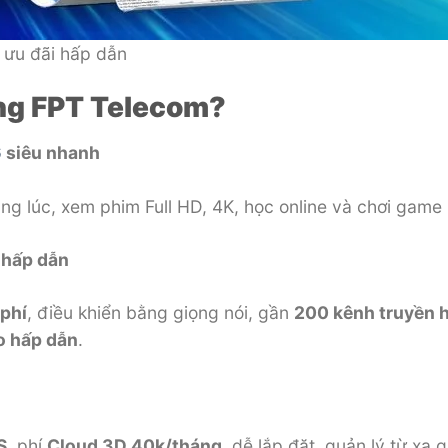
 ưu đãi hấp dẫn
ạng FPT Telecom?
6
siêu nhanh
cùng lúc, xem phim Full HD, 4K, học online và chơi game
 hấp dẫn
phí
, điều khiển bằng giọng nói, gần
200 kênh truyền 
ao hấp dẫn
.
S
, phí
Cloud 3D 40k/tháng
, dễ lắp đặt, quản lý từ xa