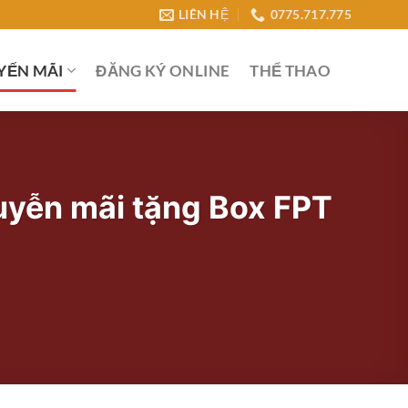
LIÊN HỆ
0775.717.775
YẾN MÃI
ĐĂNG KÝ ONLINE
THỂ THAO
uyễn mãi tặng Box FPT