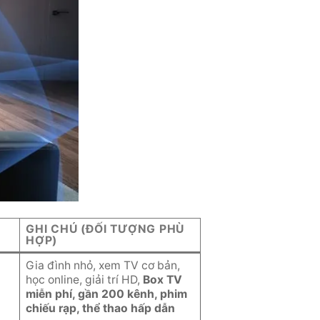
GHI CHÚ (ĐỐI TƯỢNG PHÙ
HỢP)
Gia đình nhỏ, xem TV cơ bản,
học online, giải trí HD,
Box TV
miễn phí, gần 200 kênh, phim
chiếu rạp, thể thao hấp dẫn