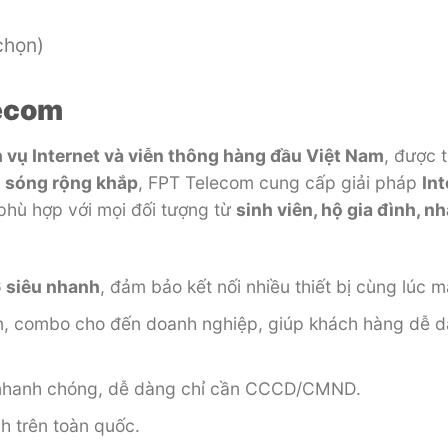
chọn)
lecom
 vụ Internet và viễn thông hàng đầu Việt Nam
, được 
ủ sóng rộng khắp
, FPT Telecom cung cấp giải pháp
In
hù hợp với mọi đối tượng từ
sinh viên, hộ gia đình, n
 siêu nhanh
, đảm bảo kết nối nhiều thiết bị cùng lúc 
ân, combo cho đến doanh nghiệp, giúp khách hàng dễ d
t nhanh chóng, dễ dàng chỉ cần CCCD/CMND.
nh trên toàn quốc.