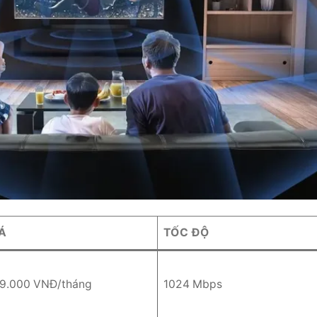
Á
TỐC ĐỘ
9.000 VNĐ/tháng
1024 Mbps