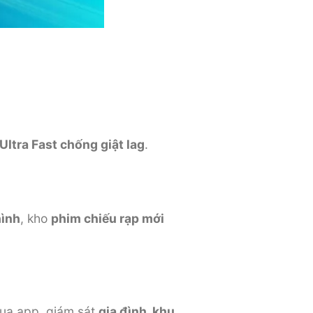
Ultra Fast chống giật lag
.
hình
, kho
phim chiếu rạp mới
 qua app, giám sát
gia đình, khu