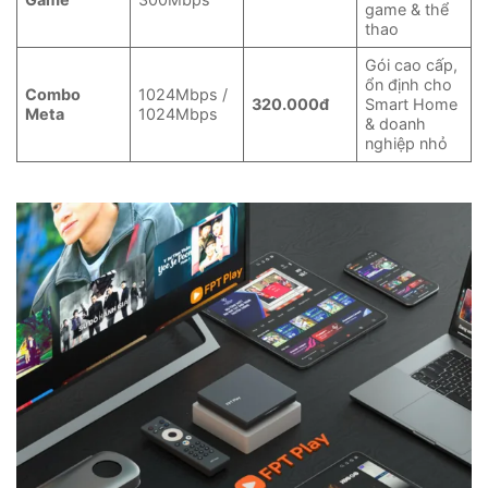
game & thể
thao
Gói cao cấp,
ổn định cho
Combo
1024Mbps /
320.000đ
Smart Home
Meta
1024Mbps
& doanh
nghiệp nhỏ