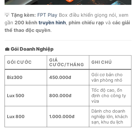
💡
Tặng kèm:
FPT Play
Box điều khiển giọng nói, xem
gần
200 kênh
truyền hình
,
phim chiếu rạp
và
các giải
thể thao độc quyền
.
💼
Gói Doanh Nghiệp
GIÁ
GÓI CƯỚC
GHI CHÚ
CƯỚC/THÁNG
Gói cơ bản cho
Biz300
450.000đ
văn phòng nhỏ
Tốc độ cao, ổn
Lux 500
800.000đ
định cho công ty
vừa
Dành cho doanh
Lux 800
1.000.000đ
nghiệp lớn, khách
sạn, khu du lịch