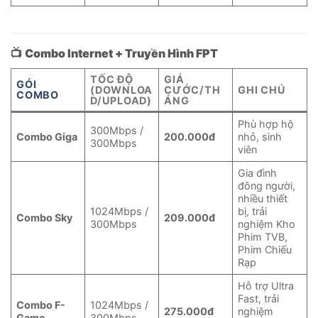
📺
Combo Internet + Truyền Hình FPT
TỐC ĐỘ
GIÁ
GÓI
(DOWNLOA
CƯỚC/TH
GHI CHÚ
COMBO
D/UPLOAD)
ÁNG
Phù hợp hộ
300Mbps /
Combo Giga
200.000đ
nhỏ, sinh
300Mbps
viên
Gia đình
đông người,
nhiều thiết
1024Mbps /
bị, trải
Combo Sky
209.000đ
300Mbps
nghiệm Kho
Phim TVB,
Phim Chiếu
Rạp
Hỗ trợ Ultra
Fast, trải
Combo F-
1024Mbps /
275.000đ
nghiệm
Game
300Mbps