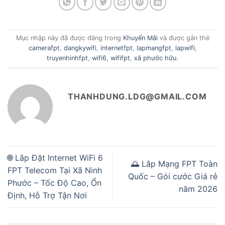
Mục nhập này đã được đăng trong
Khuyến Mãi
và được gắn thẻ
camerafpt
,
dangkywifi
,
internetfpt
,
lapmangfpt
,
lapwifi
,
truyenhinhfpt
,
wifi6
,
wififpt
,
xã phước hữu
.
THANHDUNG.LDG@GMAIL.COM
🌐 Lắp Đặt Internet WiFi 6
🌅 Lắp Mạng FPT Toàn
FPT Telecom Tại Xã Ninh
Quốc – Gói cước Giá rẻ
Phước – Tốc Độ Cao, Ổn
năm 2026
Định, Hỗ Trợ Tận Nơi