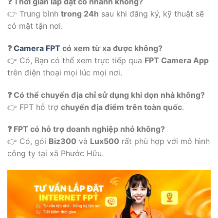
❓ Thời gian lắp đặt có nhanh không?
👉 Trung bình
trong 24h
sau khi đăng ký, kỹ thuật sẽ
có mặt tận nơi.
❓
Camera FPT
có xem từ xa được không?
👉 Có, Bạn có thể xem trực tiếp qua
FPT Camera App
trên điện thoại mọi lúc mọi nơi.
❓ Có thể chuyển địa chỉ sử dụng khi dọn nhà không?
👉 FPT hỗ trợ
chuyển địa điểm trên toàn quốc
.
❓ FPT có hỗ trợ doanh nghiệp nhỏ không?
👉 Có, gói
Biz300
và
Lux500
rất phù hợp với mô hình
công ty tại xã Phước Hữu.