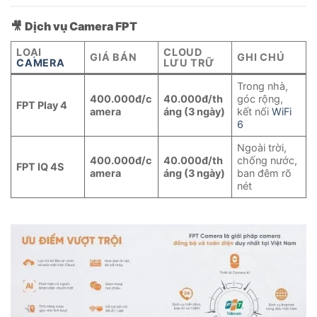
🎥
Dịch vụ Camera FPT
LOẠI
CLOUD
GIÁ BÁN
GHI CHÚ
CAMERA
LƯU TRỮ
Trong nhà,
400.000đ/c
40.000đ/th
góc rộng,
FPT Play 4
amera
áng (3 ngày)
kết nối
WiFi
6
Ngoài trời,
400.000đ/c
40.000đ/th
chống nước,
FPT IQ 4S
amera
áng (3 ngày)
ban đêm rõ
nét