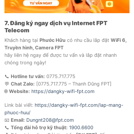
7. Đăng ký ngay dịch vụ Internet FPT
Telecom
Khách hàng tại
Phước Hữu
có nhu cầu lắp đặt
WiFi 6,
Truyền hình, Camera FPT
hãy liên hệ ngay để được tư vấn và lắp đặt nhanh
chóng trong ngày!
📞
Hotline tư vấn:
0775.717.775
💬
Chat Zalo:
[0775.717.775 – Thanh Dũng FPT]
🌐
Website:
https://dangky-wifi-fpt.com
Link bài viết:
https://dangky-wifi-fpt.com/lap-mang-
phuoc-huu/
📧
Email:
Dungnt208@fpt.com
📞
Tổng đài hỗ trợ kỹ thuật:
1900.6600