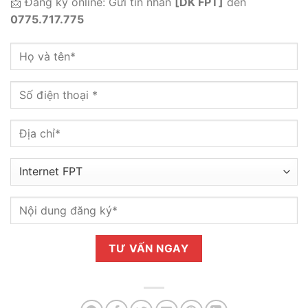
📩 Đăng ký online: Gửi tin nhắn
[DK FPT]
đến
0775.717.775