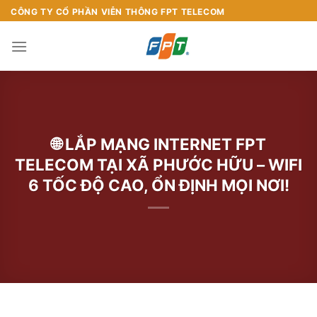
Chuyển
CÔNG TY CỔ PHẦN VIỄN THÔNG FPT TELECOM
đến
nội
dung
🌐 LẮP MẠNG INTERNET FPT
TELECOM TẠI XÃ PHƯỚC HỮU – WIFI
6 TỐC ĐỘ CAO, ỔN ĐỊNH MỌI NƠI!