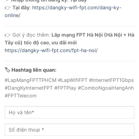
👉
Tại đây
:
https://dangky-wifi-fpt.com/dang-ky-
online/
👉 Gợi ý đọc thêm:
Lắp mạng FPT Hà Nội (Hà Nội + Hà
Tây cũ) tốc độ cao, ưu đãi mới
https://dangky-wifi-fpt.com/fpt-ha-noi/
🏷️ Hashtag liên quan:
#LapMangFPTTPHCM #LapWifiFPT #InternetFPT1Gbps
#DangKyInternetFPT #FPTPlay #ComboNgoaiHangAnh
#FPTTelecom