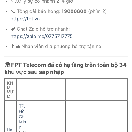
⚡ Xử lý sự cố nhanh 2–4 giờ
📞 Tổng đài báo hỏng:
19006600
(phím 2) –
https://fpt.vn
💬 Chat Zalo hỗ trợ nhanh:
https://zalo.me/0775717775
👨‍💼 Nhân viên địa phương hỗ trợ tận nơi
🌍 FPT Telecom đã có hạ tầng trên toàn bộ 34
khu vực sau sáp nhập
KH
U
VỰ
C
TP.
Hồ
Chí
Min
h
Hà