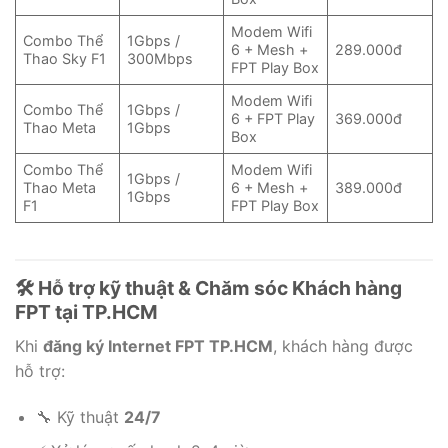
Modem Wifi
Combo Thể
1Gbps /
6 + Mesh +
289.000đ
Thao Sky F1
300Mbps
FPT Play Box
Modem Wifi
Combo Thể
1Gbps /
6 + FPT Play
369.000đ
Thao Meta
1Gbps
Box
Combo Thể
Modem Wifi
1Gbps /
Thao Meta
6 + Mesh +
389.000đ
1Gbps
F1
FPT Play Box
🛠️ Hỗ trợ kỹ thuật & Chăm sóc Khách hàng
FPT tại TP.HCM
Khi
đăng ký Internet FPT TP.HCM
, khách hàng được
hỗ trợ:
🔧 Kỹ thuật
24/7