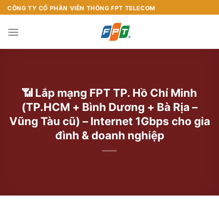
Chuyển
CÔNG TY CỔ PHẦN VIỄN THÔNG FPT TELECOM
đến
nội
dung
📶 Lắp mạng FPT TP. Hồ Chí Minh
(TP.HCM + Bình Dương + Bà Rịa –
Vũng Tàu cũ) – Internet 1Gbps cho gia
đình & doanh nghiệp