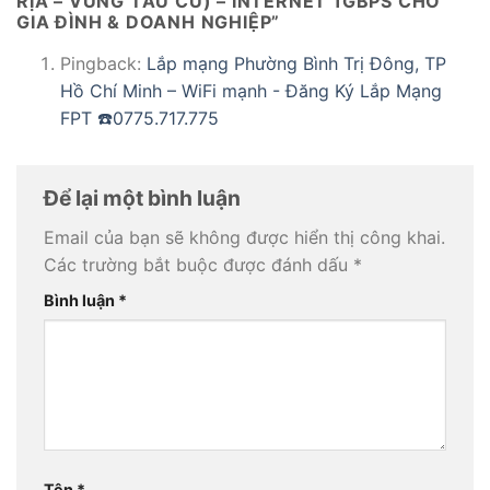
RỊA – VŨNG TÀU CŨ) – INTERNET 1GBPS CHO
GIA ĐÌNH & DOANH NGHIỆP
”
Pingback:
Lắp mạng Phường Bình Trị Đông, TP
Hồ Chí Minh – WiFi mạnh - Đăng Ký Lắp Mạng
FPT ☎️0775.717.775
Để lại một bình luận
Email của bạn sẽ không được hiển thị công khai.
Các trường bắt buộc được đánh dấu
*
Bình luận
*
Tên
*