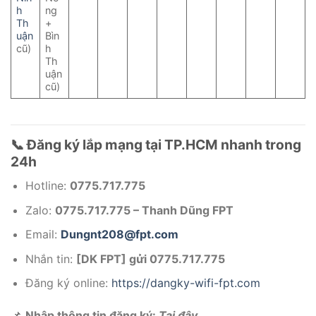
h
ng
Th
+
uận
Bìn
cũ)
h
Th
uận
cũ)
📞 Đăng ký lắp mạng tại TP.HCM nhanh trong
24h
Hotline:
0775.717.775
Zalo:
0775.717.775 – Thanh Dũng FPT
Email:
Dungnt208@fpt.com
Nhắn tin:
[DK FPT] gửi 0775.717.775
Đăng ký online:
https://dangky-wifi-fpt.com
📌
Nhập thông tin đăng ký:
Tại đây