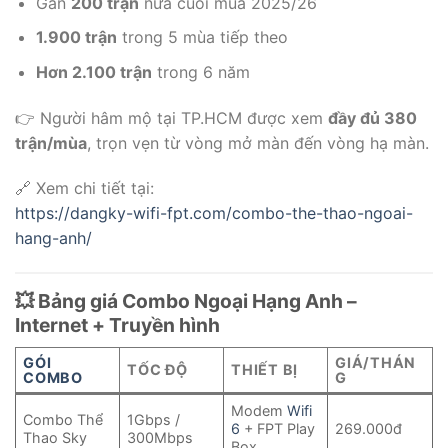
Gần
200 trận
nửa cuối mùa 2025/26
1.900 trận
trong 5 mùa tiếp theo
Hơn 2.100 trận
trong 6 năm
👉 Người hâm mộ tại TP.HCM được xem
đầy đủ 380
trận/mùa
, trọn vẹn từ vòng mở màn đến vòng hạ màn.
🔗 Xem chi tiết tại:
https://dangky-wifi-fpt.com/combo-the-thao-ngoai-
hang-anh/
💥 Bảng giá Combo Ngoại Hạng Anh –
Internet + Truyền hình
GÓI
GIÁ/THÁN
TỐC ĐỘ
THIẾT BỊ
COMBO
G
Modem
Wifi
Combo Thể
1Gbps /
6
+ FPT Play
269.000đ
Thao Sky
300Mbps
Box