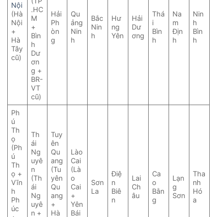
(TP
Nội
.HC
(Hà
Hải
Qu
Thá
Na
Nin
M
Bắc
Hư
Hải
Nội
Ph
ảng
i
m
h
+
Nin
ng
Dư
+
òn
Nin
Bìn
Địn
Bìn
Bìn
h
Yên
ơng
Hà
g
h
h
h
h
h
Tây
Dư
cũ)
ơn
g +
BR-
VT
cũ)
Ph
ú
Th
Th
Tuy
ọ
ái
ên
(Ph
Ng
Qu
Lào
ú
uyê
ang
Cai
Th
n
(Tu
(Là
ọ +
Điệ
Ca
Tha
(Th
yên
o
Lai
Lạn
Vĩn
Sơn
n
o
nh
ái
Qu
Cai
Ch
g
h
La
Biê
Bằn
Hó
Ng
ang
+
âu
Sơn
Ph
n
g
a
uyê
+
Yên
úc
n +
Hà
Bái