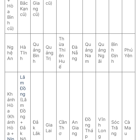
+
Bắc
Gia
cũ)
Hò
Kạn
ng
a
cũ)
cũ)
Bìn
h
cũ)
Th
Qu
ừa
Qu
Qu
Bìn
Ng
Hà
Qu
Đà
ảng
Thi
ảng
ảng
h
Phú
hệ
Tĩn
ảng
Nẵ
Bìn
ên
Na
Ng
Địn
Yên
An
h
Trị
ng
h
Hu
m
ãi
h
ế
Lâ
m
Đồ
Kh
ng
ánh
(Lâ
Hò
m
a
Đồ
(Kh
ng
Đồ
Vĩn
ánh
+
Đắ
Cần
An
Sóc
Cà
Gia
ng
h
Hò
Đắ
k
Th
Gia
Tră
Ma
Lai
Thá
Lon
a +
k
Lắk
ơ
ng
ng
u
p
g
Nin
Nô