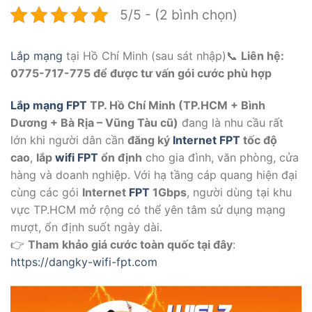
5/5 - (2 bình chọn)
Lắp mạng
tại Hồ Chí Minh (sau sát nhập)📞
Liên hệ:
0775-717-775 để được tư vấn gói cước phù hợp
Lắp mạng FPT
TP. Hồ Chí Minh (TP.HCM + Bình
Dương + Bà Rịa – Vũng Tàu cũ)
đang là nhu cầu rất
lớn khi người dân cần
đăng ký
Internet FPT
tốc độ
cao
,
lắp
wifi FPT
ổn định
cho gia đình, văn phòng, cửa
hàng và doanh nghiệp. Với hạ tầng cáp quang hiện đại
cùng các gói
Internet
FPT
1Gbps
, người dùng tại khu
vực TP.HCM mở rộng có thể yên tâm sử dụng mạng
mượt, ổn định suốt ngày dài.
👉
Tham khảo giá cước toàn quốc tại đây
:
https://dangky-wifi-fpt.com