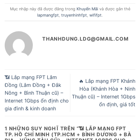
Mục nhập này đã được đăng trong
Khuyến Mãi
và được gắn thẻ
lapmangfpt
,
truyenhinhfpt
,
wififpt
.
THANHDUNG.LDG@GMAIL.COM
📶 Lắp mạng FPT Lâm
🔥 Lắp mạng FPT Khánh
Đồng (Lâm Đồng + Đắk
Hòa (Khánh Hòa + Ninh
Nông + Bình Thuận cũ) –
Thuận cũ) – Internet 1Gbps
Internet 1Gbps ổn định cho
ổn định, giá tốt
gia đình & kinh doanh
1 NHỮNG SUY NGHĨ TRÊN “
📶 LẮP MẠNG FPT
TP. HỒ CHÍ MINH (TP.HCM + BÌNH DƯƠNG + BÀ