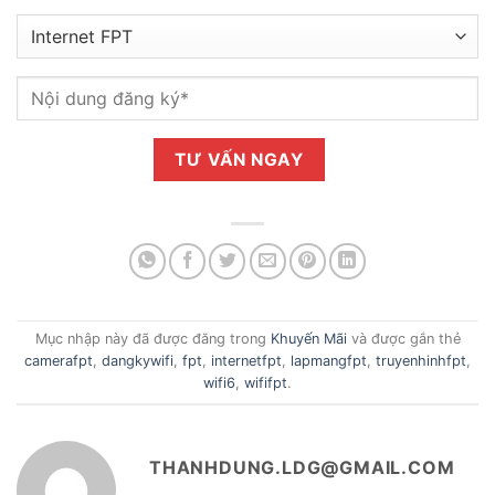
Mục nhập này đã được đăng trong
Khuyến Mãi
và được gắn thẻ
camerafpt
,
dangkywifi
,
fpt
,
internetfpt
,
lapmangfpt
,
truyenhinhfpt
,
wifi6
,
wififpt
.
THANHDUNG.LDG@GMAIL.COM