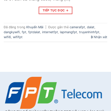
TIẾP TỤC ĐỌC
→
Đã đăng trong
Khuyến Mãi
|
Được gắn thẻ
camerafpt
,
dalat
,
dangkywifi
,
fpt
,
fptdalat
,
internetfpt
,
lapmangfpt
,
truyenhinhfpt
,
wifi6
,
wififpt
3
Nhận xét