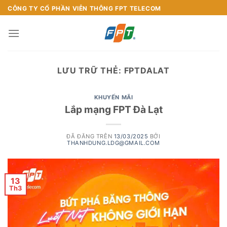
Chuyển
CÔNG TY CỔ PHẦN VIỄN THÔNG FPT TELECOM
đến
nội
dung
LƯU TRỮ THẺ:
FPTDALAT
KHUYẾN MÃI
Lắp mạng FPT Đà Lạt
ĐÃ ĐĂNG TRÊN
13/03/2025
BỞI
THANHDUNG.LDG@GMAIL.COM
13
Th3