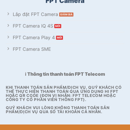
FPT Camera
Lắp đặt FPT Camera
FPT Camera IQ 4S
FPT Camera Play 4
FPT Camera SME
ℹ️ Thông tin thanh toán FPT Telecom
KHI THANH TOÁN SẢN PHẨM/DỊCH VỤ, QUÝ KHÁCH CÓ
THỂ THỰC HIỆN THANH TOÁN QUA ỨNG DỤNG HI FPT
HOẶC QR CODE (ĐƠN VỊ NHẬN: FPT TELECOM HOẶC
CÔNG TY CỔ PHẦN VIỄN THÔNG FPT).
QUÝ KHÁCH VUI LÒNG KHÔNG THANH TOÁN SẢN
PHẨM/DỊCH VỤ QUA SỐ TÀI KHOẢN CÁ NHÂN.