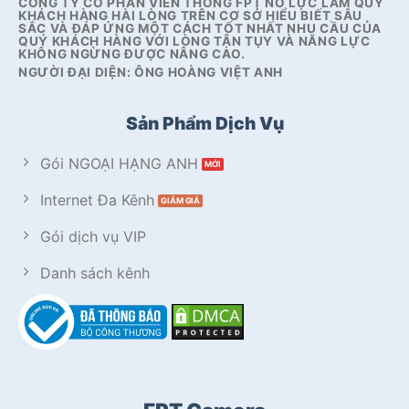
CÔNG TY CỔ PHẦN VIỄN THÔNG FPT NỖ LỰC LÀM QUÝ
KHÁCH HÀNG HÀI LÒNG TRÊN CƠ SỞ HIỂU BIẾT SÂU
SẮC VÀ ĐÁP ỨNG MỘT CÁCH TỐT NHẤT NHU CẦU CỦA
QUÝ KHÁCH HÀNG VỚI LÒNG TẬN TỤY VÀ NĂNG LỰC
KHÔNG NGỪNG ĐƯỢC NÂNG CAO.
NGƯỜI ĐẠI DIỆN: ÔNG HOÀNG VIỆT ANH
Sản Phẩm Dịch Vụ
Gói NGOẠI HẠNG ANH
Internet Đa Kênh
Gói dịch vụ VIP
Danh sách kênh