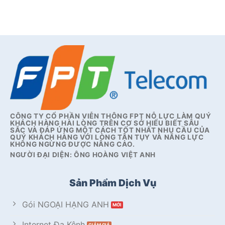
CÔNG TY CỔ PHẦN VIỄN THÔNG FPT NỖ LỰC LÀM QUÝ
KHÁCH HÀNG HÀI LÒNG TRÊN CƠ SỞ HIỂU BIẾT SÂU
SẮC VÀ ĐÁP ỨNG MỘT CÁCH TỐT NHẤT NHU CẦU CỦA
QUÝ KHÁCH HÀNG VỚI LÒNG TẬN TỤY VÀ NĂNG LỰC
KHÔNG NGỪNG ĐƯỢC NÂNG CAO.
NGƯỜI ĐẠI DIỆN: ÔNG HOÀNG VIỆT ANH
Sản Phẩm Dịch Vụ
Gói NGOẠI HẠNG ANH
Internet Đa Kênh