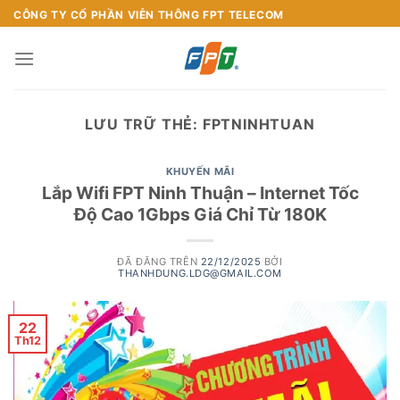
Chuyển
CÔNG TY CỔ PHẦN VIỄN THÔNG FPT TELECOM
đến
nội
dung
LƯU TRỮ THẺ:
FPTNINHTUAN
KHUYẾN MÃI
Lắp Wifi FPT Ninh Thuận – Internet Tốc
Độ Cao 1Gbps Giá Chỉ Từ 180K
ĐÃ ĐĂNG TRÊN
22/12/2025
BỞI
THANHDUNG.LDG@GMAIL.COM
22
Th12