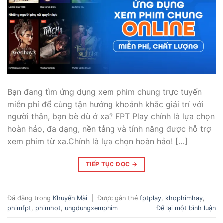
Bạn đang tìm ứng dụng xem phim chung trực tuyến
miễn phí để cùng tận hưởng khoảnh khắc giải trí với
người thân, bạn bè dù ở xa? FPT Play chính là lựa chọn
hoàn hảo, đa dạng, nền tảng và tính năng được hỗ trợ
xem phim từ xa.Chính là lựa chọn hoàn hảo! […]
TIẾP TỤC ĐỌC
→
Đã đăng trong
Khuyến Mãi
|
Được gắn thẻ
fptplay
,
khophimhay
,
phimfpt
,
phimhot
,
ungdungxemphim
Để lại một bình luận