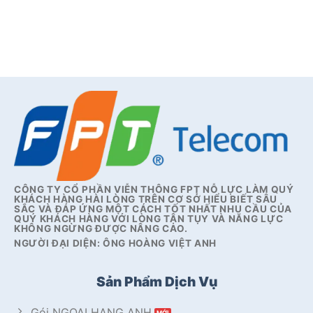
CÔNG TY CỔ PHẦN VIỄN THÔNG FPT NỖ LỰC LÀM QUÝ
KHÁCH HÀNG HÀI LÒNG TRÊN CƠ SỞ HIỂU BIẾT SÂU
SẮC VÀ ĐÁP ỨNG MỘT CÁCH TỐT NHẤT NHU CẦU CỦA
QUÝ KHÁCH HÀNG VỚI LÒNG TẬN TỤY VÀ NĂNG LỰC
KHÔNG NGỪNG ĐƯỢC NÂNG CAO.
NGƯỜI ĐẠI DIỆN: ÔNG HOÀNG VIỆT ANH
Sản Phẩm Dịch Vụ
Gói NGOẠI HẠNG ANH