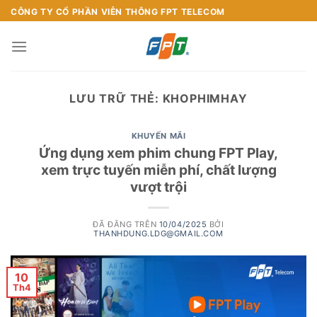
Chuyển
CÔNG TY CỔ PHẦN VIỄN THÔNG FPT TELECOM
đến
nội
dung
LƯU TRỮ THẺ:
KHOPHIMHAY
KHUYẾN MÃI
Ứng dụng xem phim chung FPT Play,
xem trực tuyến miễn phí, chất lượng
vượt trội
ĐÃ ĐĂNG TRÊN
10/04/2025
BỞI
THANHDUNG.LDG@GMAIL.COM
10
Th4