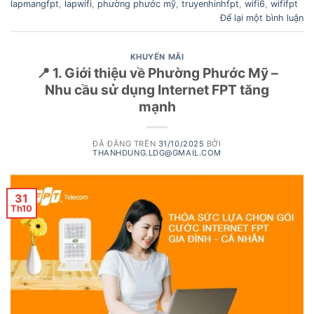
lapmangfpt
,
lapwifi
,
phường phước mỹ
,
truyenhinhfpt
,
wifi6
,
wififpt
Để lại một bình luận
KHUYẾN MÃI
📍 1. Giới thiệu về Phường Phước Mỹ –
Nhu cầu sử dụng Internet FPT tăng
mạnh
ĐÃ ĐĂNG TRÊN
31/10/2025
BỞI
THANHDUNG.LDG@GMAIL.COM
31
Th10