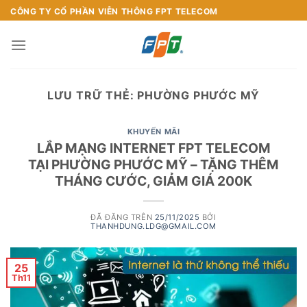
Chuyển
CÔNG TY CỔ PHẦN VIỄN THÔNG FPT TELECOM
đến
nội
dung
LƯU TRỮ THẺ:
PHƯỜNG PHƯỚC MỸ
KHUYẾN MÃI
LẮP MẠNG INTERNET FPT TELECOM
TẠI PHƯỜNG PHƯỚC MỸ – TẶNG THÊM
THÁNG CƯỚC, GIẢM GIÁ 200K
ĐÃ ĐĂNG TRÊN
25/11/2025
BỞI
THANHDUNG.LDG@GMAIL.COM
25
Th11