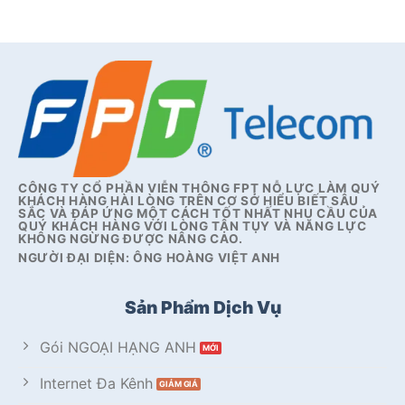
CÔNG TY CỔ PHẦN VIỄN THÔNG FPT NỖ LỰC LÀM QUÝ
KHÁCH HÀNG HÀI LÒNG TRÊN CƠ SỞ HIỂU BIẾT SÂU
SẮC VÀ ĐÁP ỨNG MỘT CÁCH TỐT NHẤT NHU CẦU CỦA
QUÝ KHÁCH HÀNG VỚI LÒNG TẬN TỤY VÀ NĂNG LỰC
KHÔNG NGỪNG ĐƯỢC NÂNG CAO.
NGƯỜI ĐẠI DIỆN: ÔNG HOÀNG VIỆT ANH
Sản Phẩm Dịch Vụ
Gói NGOẠI HẠNG ANH
Internet Đa Kênh