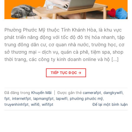
Phường Phước Mỹ thuộc Tỉnh Khánh Hòa, là khu vực
phát triển năng động với tốc độ đô thị hóa nhanh, tập
trung đông dân cư, cơ quan nhà nước, trường học, cơ
sở thương mại – dịch vụ, quán cà phê, tiệm spa, shop
thời trang, các công ty kinh doanh online và hộ […]
TIẾP TỤC ĐỌC
→
Đã đăng trong
Khuyến Mãi
|
Được gắn thẻ
camerafpt
,
dangkywifi
,
fpt
,
internetfpt
,
lapmangfpt
,
lapwifi
,
phường phước mỹ
,
truyenhinhfpt
,
wifi6
,
wififpt
Để lại một bình luận