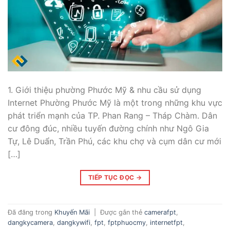
1. Giới thiệu phường Phước Mỹ & nhu cầu sử dụng
Internet Phường Phước Mỹ là một trong những khu vực
phát triển mạnh của TP. Phan Rang – Tháp Chàm. Dân
cư đông đúc, nhiều tuyến đường chính như Ngô Gia
Tự, Lê Duẩn, Trần Phú, các khu chợ và cụm dân cư mới
[…]
TIẾP TỤC ĐỌC
→
Đã đăng trong
Khuyến Mãi
|
Được gắn thẻ
camerafpt
,
dangkycamera
,
dangkywifi
,
fpt
,
fptphuocmy
,
internetfpt
,