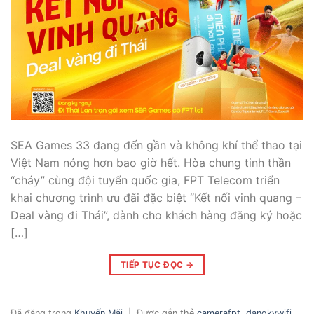
SEA Games 33 đang đến gần và không khí thể thao tại
Việt Nam nóng hơn bao giờ hết. Hòa chung tinh thần
“cháy” cùng đội tuyển quốc gia, FPT Telecom triển
khai chương trình ưu đãi đặc biệt “Kết nối vinh quang –
Deal vàng đi Thái”, dành cho khách hàng đăng ký hoặc
[…]
TIẾP TỤC ĐỌC
→
Đã đăng trong
Khuyến Mãi
|
Được gắn thẻ
camerafpt
,
dangkywifi
,