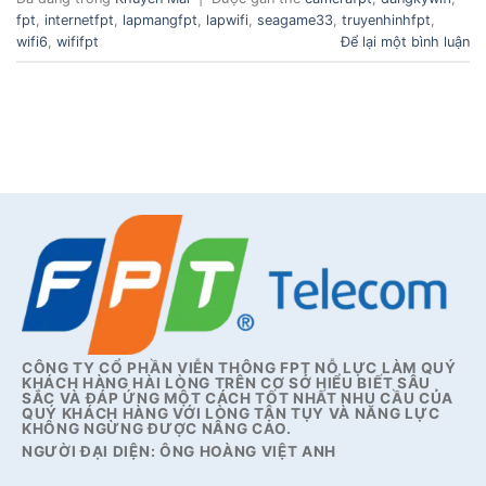
fpt
,
internetfpt
,
lapmangfpt
,
lapwifi
,
seagame33
,
truyenhinhfpt
,
wifi6
,
wififpt
Để lại một bình luận
CÔNG TY CỔ PHẦN VIỄN THÔNG FPT NỖ LỰC LÀM QUÝ
KHÁCH HÀNG HÀI LÒNG TRÊN CƠ SỞ HIỂU BIẾT SÂU
SẮC VÀ ĐÁP ỨNG MỘT CÁCH TỐT NHẤT NHU CẦU CỦA
QUÝ KHÁCH HÀNG VỚI LÒNG TẬN TỤY VÀ NĂNG LỰC
KHÔNG NGỪNG ĐƯỢC NÂNG CAO.
NGƯỜI ĐẠI DIỆN: ÔNG HOÀNG VIỆT ANH