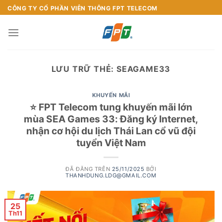
Chuyển
CÔNG TY CỔ PHẦN VIỄN THÔNG FPT TELECOM
đến
nội
dung
LƯU TRỮ THẺ:
SEAGAME33
KHUYẾN MÃI
⭐ FPT Telecom tung khuyến mãi lớn
mùa SEA Games 33: Đăng ký Internet,
nhận cơ hội du lịch Thái Lan cổ vũ đội
tuyển Việt Nam
ĐÃ ĐĂNG TRÊN
25/11/2025
BỞI
THANHDUNG.LDG@GMAIL.COM
25
Th11