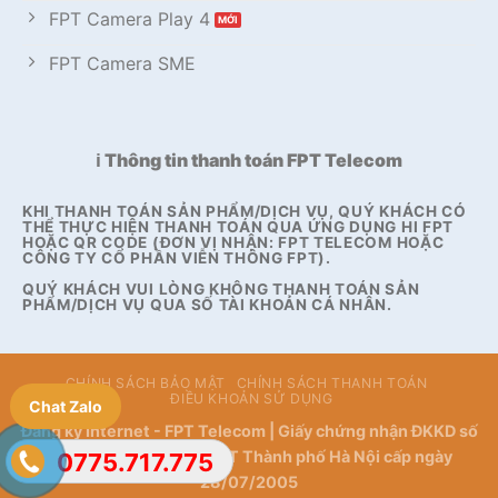
FPT Camera Play 4
FPT Camera SME
ℹ️ Thông tin thanh toán FPT Telecom
KHI THANH TOÁN SẢN PHẨM/DỊCH VỤ, QUÝ KHÁCH CÓ
THỂ THỰC HIỆN THANH TOÁN QUA ỨNG DỤNG HI FPT
HOẶC QR CODE (ĐƠN VỊ NHẬN: FPT TELECOM HOẶC
CÔNG TY CỔ PHẦN VIỄN THÔNG FPT).
QUÝ KHÁCH VUI LÒNG KHÔNG THANH TOÁN SẢN
PHẨM/DỊCH VỤ QUA SỐ TÀI KHOẢN CÁ NHÂN.
CHÍNH SÁCH BẢO MẬT
CHÍNH SÁCH THANH TOÁN
ĐIỀU KHOẢN SỬ DỤNG
Chat Zalo
Đăng ký Internet - FPT Telecom | Giấy chứng nhận ĐKKD số
0101778163 do Sở KHĐT Thành phố Hà Nội cấp ngày
0775.717.775
28/07/2005