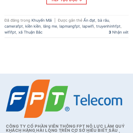
Đã đăng trong
Khuyến Mãi
|
Được gắn thẻ
Ấn đạt
,
bà râu
,
camerafpt
,
kiền kiền
,
lắng me
,
lapmangfpt
,
lapwifi
,
truyenhinhfpt
,
wififpt
,
xã Thuận Bắc
3
Nhận xét
CÔNG TY CỔ PHẦN VIỄN THÔNG FPT NỖ LỰC LÀM QUÝ
KHÁCH HÀNG HÀI LÒNG TRÊN CƠ SỞ HIỂU BIẾT SÂU