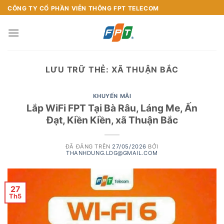
Chuyển
CÔNG TY CỔ PHẦN VIỄN THÔNG FPT TELECOM
đến
nội
dung
LƯU TRỮ THẺ:
XÃ THUẬN BẮC
KHUYẾN MÃI
Lắp WiFi FPT Tại Bà Râu, Láng Me, Ấn
Đạt, Kiền Kiền, xã Thuận Bắc
ĐÃ ĐĂNG TRÊN
27/05/2026
BỞI
THANHDUNG.LDG@GMAIL.COM
27
Th5