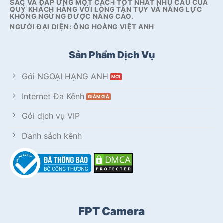
SẮC VÀ ĐÁP ỨNG MỘT CÁCH TỐT NHẤT NHU CẦU CỦA
QUÝ KHÁCH HÀNG VỚI LÒNG TẬN TỤY VÀ NĂNG LỰC
KHÔNG NGỪNG ĐƯỢC NÂNG CAO.
NGƯỜI ĐẠI DIỆN: ÔNG HOÀNG VIỆT ANH
Sản Phẩm Dịch Vụ
Gói NGOẠI HẠNG ANH
Internet Đa Kênh
Gói dịch vụ VIP
Danh sách kênh
FPT Camera