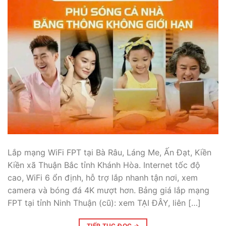
Lắp mạng WiFi FPT tại Bà Râu, Láng Me, Ấn Đạt, Kiền
Kiền xã Thuận Bắc tỉnh Khánh Hòa. Internet tốc độ
cao, WiFi 6 ổn định, hỗ trợ lắp nhanh tận nơi, xem
camera và bóng đá 4K mượt hơn. Bảng giá lắp mạng
FPT tại tỉnh Ninh Thuận (cũ): xem TẠI ĐÂY, liên […]
TIẾP TỤC ĐỌC
→