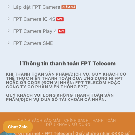
Lắp đặt FPT Camera
FPT Camera IQ 4S
FPT Camera Play 4
FPT Camera SME
ℹ️ Thông tin thanh toán FPT Telecom
KHI THANH TOÁN SẢN PHẨM/DỊCH VỤ, QUÝ KHÁCH CÓ
THỂ THỰC HIỆN THANH TOÁN QUA ỨNG DỤNG HI FPT
HOẶC QR CODE (ĐƠN VỊ NHẬN: FPT TELECOM HOẶC
CÔNG TY CỔ PHẦN VIỄN THÔNG FPT).
QUÝ KHÁCH VUI LÒNG KHÔNG THANH TOÁN SẢN
PHẨM/DỊCH VỤ QUA SỐ TÀI KHOẢN CÁ NHÂN.
CHÍNH SÁCH BẢO MẬT
CHÍNH SÁCH THANH TOÁN
ĐIỀU KHOẢN SỬ DỤNG
Chat Zalo
Đăng ký Internet - FPT Telecom | Giấy chứng nhận ĐKKD số