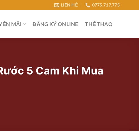
LIÊN HỆ
0775.717.775
YẾN MÃI
ĐĂNG KÝ ONLINE
THỂ THAO
 Rước 5 Cam Khi Mua