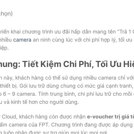
chọn)
riển khai chương trình ưu đãi hấp dẫn mang tên “Trả 1
 nhiều
camera
an ninh cùng lúc với chi phí hợp lý, tối ư
iệp.
ung: Tiết Kiệm Chi Phí, Tối Ưu H
nh này, khách hàng có thể sử dụng nhiều camera chỉ với
 thiết bị. Gói lưu trữ dùng chung có mức giá cạnh tranh,
 6 – 9 camera. Tính trung bình, chi phí lưu trữ cho mỗi
u và kinh tế hơn cho người dùng.
trữ Cloud, khách hàng còn được nhận
e-voucher trị giá
phẩm camera của FPT. Chương trình đang được áp dụng t
 luôn nhận được sự trợ giúp mọi lúc mọi nơi.