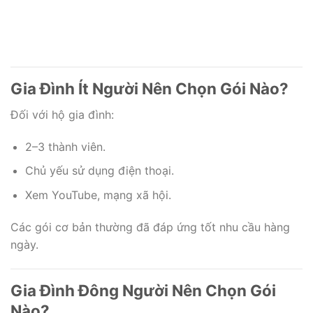
Gia
tính
Live
nhân,
đình,
năng
Stream
Hộ Gia
Đăng
Đăng
Đăng
Đăng
Quán
ULTRA
đình
ký
ký
ký
ký
cafe
FAST
Gia Đình Ít Người Nên Chọn Gói Nào?
Đối với hộ gia đình:
2–3 thành viên.
Chủ yếu sử dụng điện thoại.
Xem YouTube, mạng xã hội.
Các gói cơ bản thường đã đáp ứng tốt nhu cầu hàng
ngày.
Gia Đình Đông Người Nên Chọn Gói
Nào?