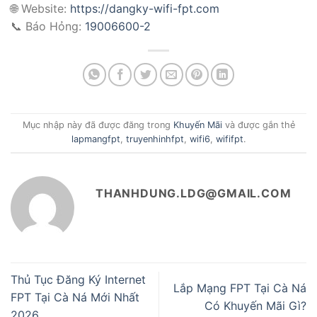
🌐 Website:
https://dangky-wifi-fpt.com
📞 Báo Hỏng:
19006600-2
Mục nhập này đã được đăng trong
Khuyến Mãi
và được gắn thẻ
lapmangfpt
,
truyenhinhfpt
,
wifi6
,
wififpt
.
THANHDUNG.LDG@GMAIL.COM
Thủ Tục Đăng Ký Internet
Lắp Mạng FPT Tại Cà Ná
FPT Tại Cà Ná Mới Nhất
Có Khuyến Mãi Gì?
2026