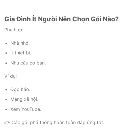
ký
cafe
FAST
Gia Đình Ít Người Nên Chọn Gói Nào?
Phù hợp:
Nhà nhỏ.
Ít thiết bị.
Nhu cầu cơ bản.
Ví dụ:
Đọc báo.
Mạng xã hội.
Xem YouTube.
👉 Các gói phổ thông hoàn toàn đáp ứng tốt.