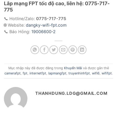
Lắp mạng FPT tốc độ cao, liên hệ: 0775-717-
775
📞 Hotline/Zalo:
0775-717-775
🌐 Website:
dangky-wifi-fpt.com
📞 Báo Hỏng:
19006600-2
Mục nhập này đã được đăng trong
Khuyến Mãi
và được gắn thẻ
camerafpt
,
fpt
,
internetfpt
,
lapmangfpt
,
truyenhinhfpt
,
wifi6
,
wififpt
.
THANHDUNG.LDG@GMAIL.COM