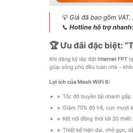
💡
Giá đã bao gồm VAT. 
📞
Hotline hỗ trợ nhanh
🏆 Ưu đãi đặc biệt
Khi đăng ký lắp đặt
Internet FPT
tạ
giúp sóng phủ đều toàn nhà – khôn
Lợi ích của Mesh WiFi 6:
🔹 Tốc độ truyền tải nhanh gấp 
🔹 Giảm 70% độ trễ, cực mượt k
🔹 Kết nối đồng thời tới 30 thiết
🔹 Thiết kế hiện đại, nhỏ gọn, d