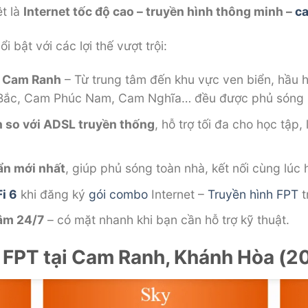
ệt là
Internet tốc độ cao – truyền hình thông minh –
c
ổi bật với các lợi thế vượt trội:
p Cam Ranh
– Từ trung tâm đến khu vực ven biển, hầu 
 Bắc, Cam Phúc Nam, Cam Nghĩa… đều được phủ sóng 
n so với ADSL truyền thống
, hỗ trợ tối đa cho học tập,
n mới nhất
, giúp phủ sóng toàn nhà, kết nối cùng lúc 
i 6
khi đăng ký
gói combo
Internet –
Truyền hình FPT
t
âm 24/7
– có mặt nhanh khi bạn cần hỗ trợ kỹ thuật.
g FPT tại Cam Ranh, Khánh Hòa (2