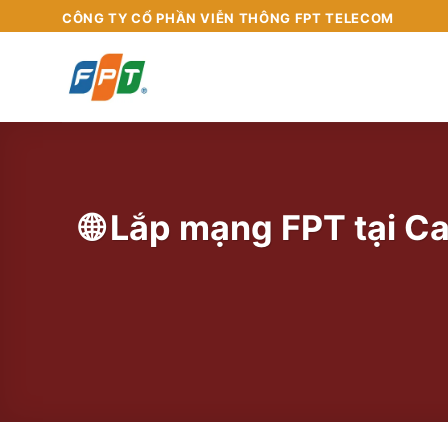
Chuyển
CÔNG TY CỔ PHẦN VIỄN THÔNG FPT TELECOM
đến
nội
dung
🌐 Lắp mạng FPT tại C