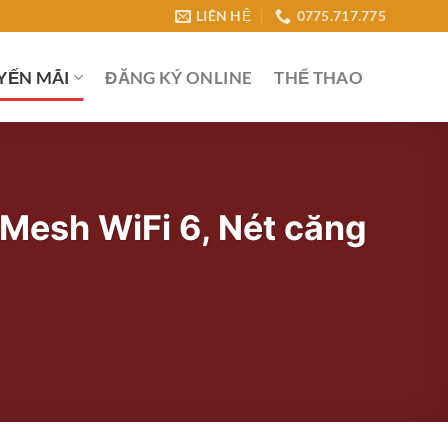
LIÊN HỆ
0775.717.775
YẾN MÃI
ĐĂNG KÝ ONLINE
THỂ THAO
 Mesh WiFi 6, Nét căng