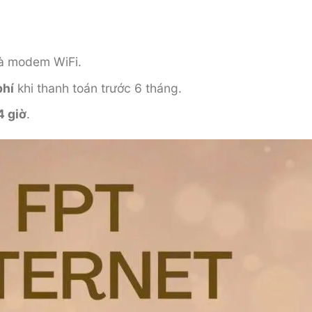
:
và modem WiFi.
phí
khi thanh toán trước 6 tháng.
4 giờ
.