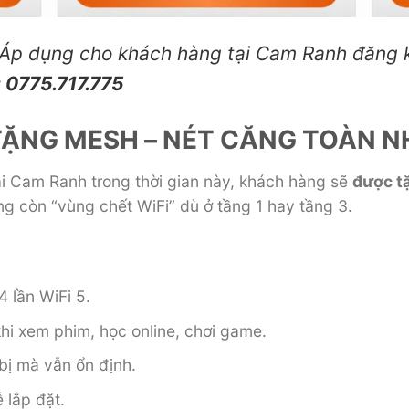
Áp dụng cho khách hàng tại Cam Ranh đăng k
: 0775.717.775
: “TẶNG MESH – NÉT CĂNG TOÀN N
i Cam Ranh trong thời gian này, khách hàng sẽ
được tặ
g còn “vùng chết WiFi” dù ở tầng 1 hay tầng 3.
4 lần WiFi 5.
hi xem phim, học online, chơi game.
 bị mà vẫn ổn định.
ễ lắp đặt.