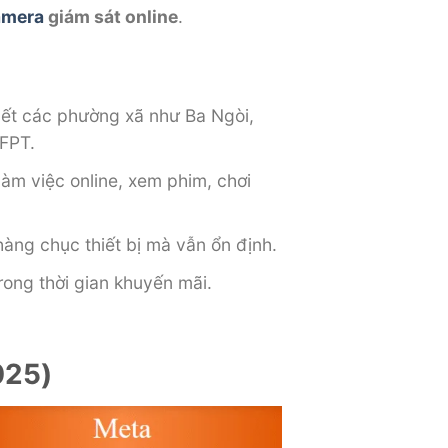
amera
giám sát online
.
hết các phường xã như Ba Ngòi,
FPT.
 làm việc online, xem phim, chơi
hàng chục thiết bị mà vẫn ổn định.
rong thời gian khuyến mãi.
025)