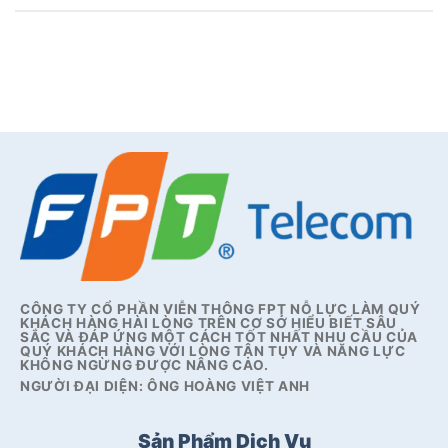
CÔNG TY CỔ PHẦN VIỄN THÔNG FPT NỖ LỰC LÀM QUÝ
KHÁCH HÀNG HÀI LÒNG TRÊN CƠ SỞ HIỂU BIẾT SÂU
SẮC VÀ ĐÁP ỨNG MỘT CÁCH TỐT NHẤT NHU CẦU CỦA
QUÝ KHÁCH HÀNG VỚI LÒNG TẬN TỤY VÀ NĂNG LỰC
KHÔNG NGỪNG ĐƯỢC NÂNG CAO.
NGƯỜI ĐẠI DIỆN: ÔNG HOÀNG VIỆT ANH
Sản Phẩm Dịch Vụ