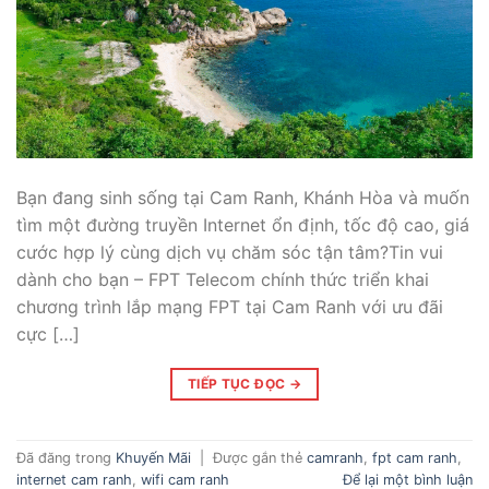
Bạn đang sinh sống tại Cam Ranh, Khánh Hòa và muốn
tìm một đường truyền Internet ổn định, tốc độ cao, giá
cước hợp lý cùng dịch vụ chăm sóc tận tâm?Tin vui
dành cho bạn – FPT Telecom chính thức triển khai
chương trình lắp mạng FPT tại Cam Ranh với ưu đãi
cực […]
TIẾP TỤC ĐỌC
→
Đã đăng trong
Khuyến Mãi
|
Được gắn thẻ
camranh
,
fpt cam ranh
,
internet cam ranh
,
wifi cam ranh
Để lại một bình luận