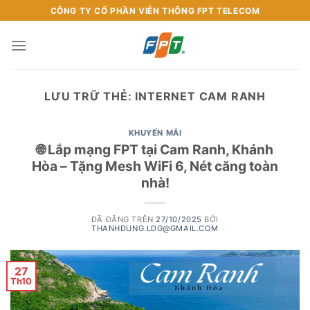
Chuyển
CÔNG TY CỔ PHẦN VIỄN THÔNG FPT TELECOM
đến
nội
dung
LƯU TRỮ THẺ:
INTERNET CAM RANH
KHUYẾN MÃI
🌐 Lắp mạng FPT tại Cam Ranh, Khánh
Hòa – Tặng Mesh WiFi 6, Nét căng toàn
nhà!
ĐÃ ĐĂNG TRÊN
27/10/2025
BỞI
THANHDUNG.LDG@GMAIL.COM
27
Th10